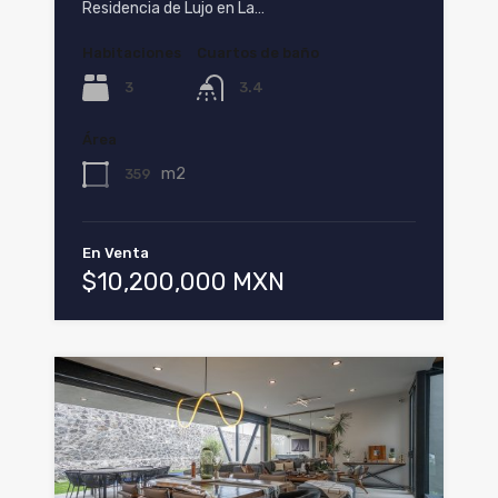
Residencia de Lujo en La…
Habitaciones
Cuartos de baño
3
3.4
Área
m2
359
En Venta
$10,200,000 MXN