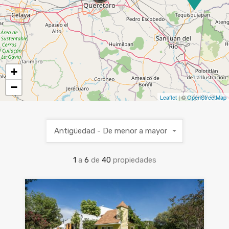
+
−
Leaflet
| ©
OpenStreetMap
Antigüedad - De menor a mayor
1
a
6
de
40
propiedades