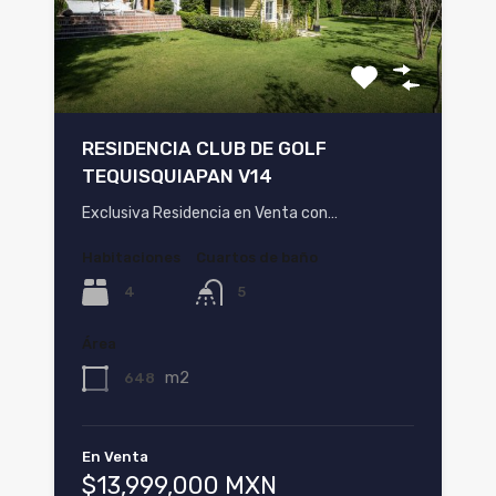
RESIDENCIA CLUB DE GOLF
TEQUISQUIAPAN V14
Exclusiva Residencia en Venta con…
Habitaciones
Cuartos de baño
4
5
Área
m2
648
En Venta
$13,999,000 MXN