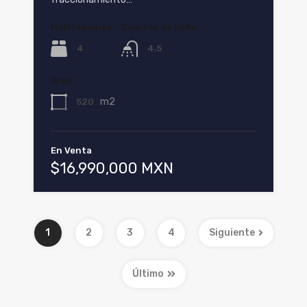
Habitaciones
Cuartos de baño
4
4.5
Área
m2
520
En Venta
$16,990,000 MXN
1
2
3
4
Siguiente
Último