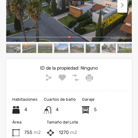
ID de la propiedad:
Ninguno
Habitaciones
Cuartos de baño
Garaje
4
4
5
Área
Tamaño del Lote
755
m2
1270
m2