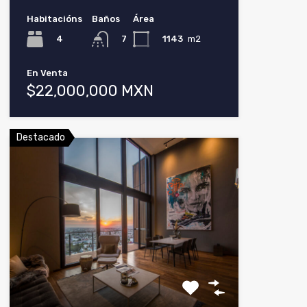
Habitacións
Baños
Área
4
1143
m2
7
En Venta
$22,000,000 MXN
Destacado