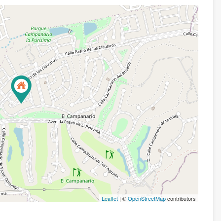
Leaflet
| ©
OpenStreetMap
contributors