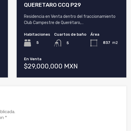
QUERETARO CCQ P29
Residencia en Venta dentro del fraccionamiento
Club Campestre de Querétaro,…
Habitaciones
Cuartos de baño
Área
5
837
m2
5
En Venta
$29,000,000 MXN
blicada.
con
*