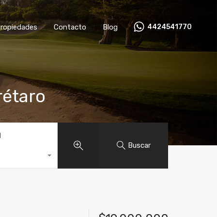
ropiedades
Contacto
Blog
4424541770
rétaro
d
Buscar