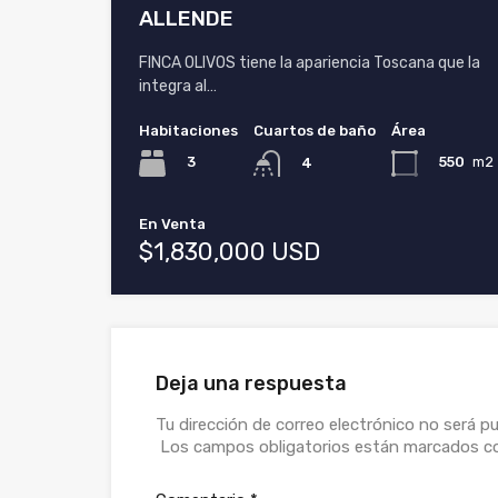
ALLENDE
FINCA OLIVOS tiene la apariencia Toscana que la
integra al…
Habitaciones
Cuartos de baño
Área
3
550
m2
4
En Venta
$1,830,000 USD
Deja una respuesta
Tu dirección de correo electrónico no será pu
Los campos obligatorios están marcados 