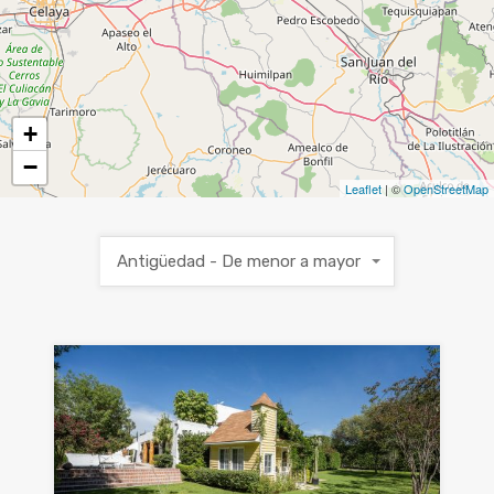
+
−
Leaflet
| ©
OpenStreetMap
Antigüedad - De menor a mayor