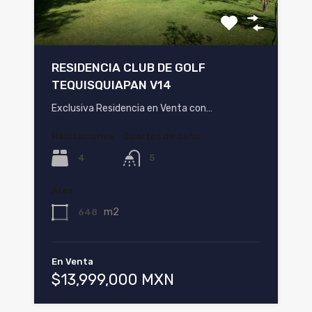
RESIDENCIA CLUB DE GOLF
TEQUISQUIAPAN V14
Exclusiva Residencia en Venta con…
Habitaciones
Cuartos de baño
4
5
Área
m2
648
En Venta
$13,999,000 MXN