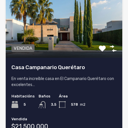
VENDIDA
Casa Campanario Querétaro
En venta increíble casa en El Campanario Querétaro con
excelentes…
Habitacións
Baños
Área
5
578
m2
3.5
Vendida
$21,500,000