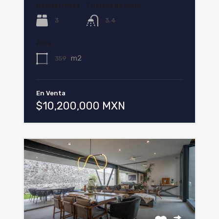
Habitaciones
Cuartos de baño
3
3.4
Área
m2
359
En Venta
$10,200,000 MXN