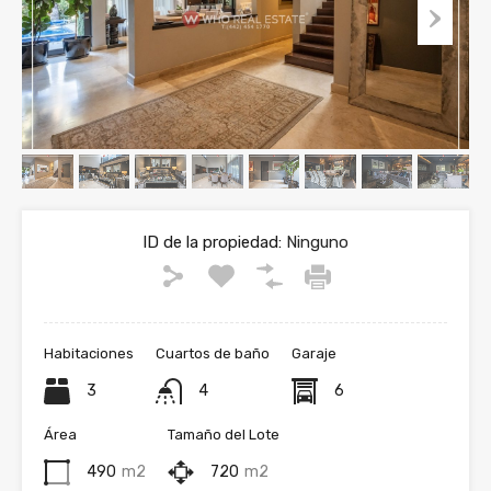
ID de la propiedad:
Ninguno
Habitaciones
Cuartos de baño
Garaje
3
4
6
Área
Tamaño del Lote
490
m2
720
m2