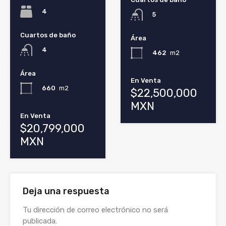
4
5
Cuartos de baño
Área
4
462
m2
Área
En Venta
660
m2
$22,500,000
MXN
En Venta
$20,799,000
MXN
Deja una respuesta
Tu dirección de correo electrónico no será
publicada.