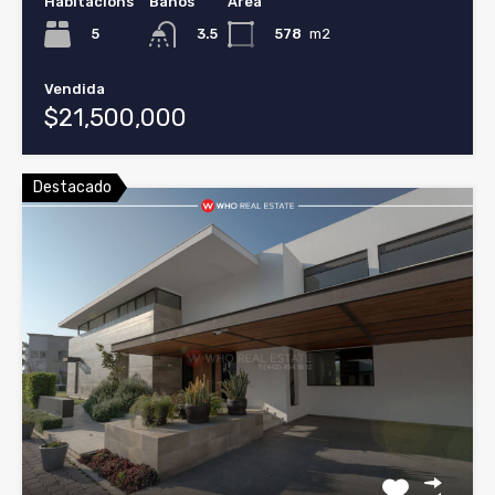
Habitacións
Baños
Área
5
578
m2
3.5
Vendida
$21,500,000
Destacado